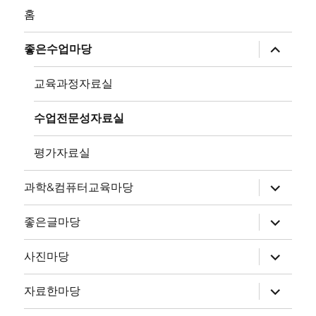
홈
하
좋은수업마당
위
메
뉴
교육과정자료실
확
장
수업전문성자료실
평가자료실
하
과학&컴퓨터교육마당
위
메
뉴
하
좋은글마당
확
위
장
메
뉴
하
사진마당
확
위
장
메
뉴
하
자료한마당
확
위
장
메