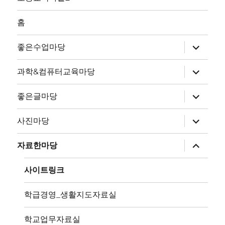
홈
하
좋은수업마당
위
메
뉴
하
과학&컴퓨터교육마당
확
위
장
메
뉴
하
좋은글마당
확
위
장
메
뉴
하
사진마당
확
위
장
메
뉴
하
자료한마당
확
위
장
메
뉴
사이트링크
확
장
학급경영_생활지도자료실
학교업무자료실