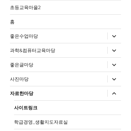
초등교육마을2
홈
하
좋은수업마당
위
메
뉴
하
과학&컴퓨터교육마당
확
위
장
메
뉴
하
좋은글마당
확
위
장
메
뉴
하
사진마당
확
위
장
메
뉴
하
자료한마당
확
위
장
메
뉴
사이트링크
확
장
학급경영_생활지도자료실