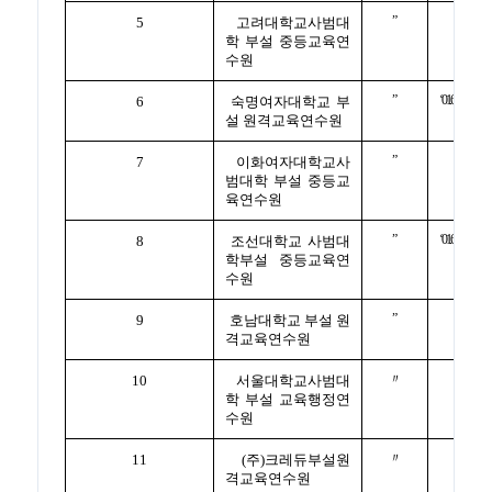
”
5
고려대학교사범대
학 부설 중등교육연
수원
”
‘01.6.18명
6
숙명여자대학교 부
설 원격교육연수원
”
7
이화여자대학교사
범대학 부설 중등교
육연수원
”
‘01.6.18명
8
조선대학교 사범대
학부설 중등교육연
수원
”
9
호남대학교 부설 원
격교육연수원
〃
10
서울대학교사범대
학 부설 교육행정연
수원
〃
11
(주)크레듀부설원
격교육연수원