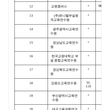
〃
‘01.6.18명
12
교원캠퍼스
〃
13
(주)유니텔부설원
격교육연수원
〃
14
광주광역시교육연
수원
〃
15
경상남도교육연수
원
〃
16
한국교원대학교 부
설 종합교육연수원
〃
17
경상북도교육연수
원
’01.
18
강원도교육연수원
3.19
〃
19
부산광역시교육연
수원
〃
20
대구교육과학연구