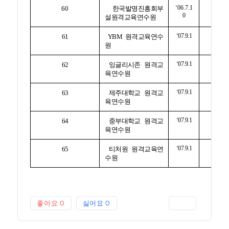
‘06.7.1
60
한국발명진흥회부
0
설원격교육연수원
‘07.9.1
61
YBM 원격교육연수
원
‘07.9.1
62
잉글리시존 원격교
육연수원
‘07.9.1
63
제주대학교 원격교
육연수원
‘07.9.1
64
중부대학교 원격교
육연수원
‘07.9.1
65
티처원 원격교육연
수원
좋아요
0
싫어요
0
인쇄