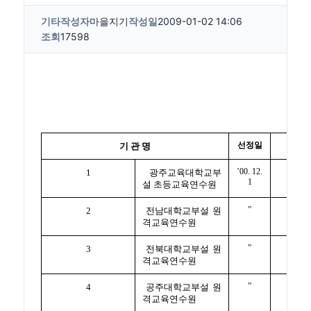
기타
작성자
마을지기
작성일
2009-01-02 14:06
조회
17598
선정일
비
기 관 명
’00. 12.
1
광주교육대학교부
1
설 초등교육연수원
”
2
전남대학교부설 원
격교육연수원
”
3
전북대학교부설 원
격교육연수원
”
4
공주대학교부설 원
격교육연수원