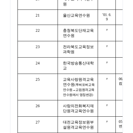
원
’01. 6.
21
울산교육연수원
9
〃
22
충청북도단재교육
연수원
〃
23
전라북도교육정보
과학원
〃
24
한국방송통신대학
교
〃
06.05.01(
25
교육사랑원격교육
컴)
06.08.
연수원
(투써포써교육
연수원→교컴원격교육
연수원에서 명칭변경)
〃
26
사랑의전화복지재
단원격교육연수원
〃
05.5.7명
27
대전교육정보원부
변경
설원격교육연수원