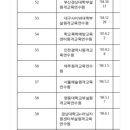
‘04.10.
52
부산경상대학부설
11
원격교육연수원
‘04.12.
53
대구사이버대학부
29
설원격교육연수원
‘05.6.2
54
학교폭력예방교육
2
센터원격교육연수원
‘05.9.2
55
인천광역시원격교
8
육연수원
‘06.1.5.
56
제주원격교육연수
원
‘06.5.2.
57
서울예술원격교육
연수원
‘06.5.1
58
영동대학교부설원
7
격교육연수원
‘06.6.1
59
경상대학교e-러닝지
원센터부설원격교육
연수원