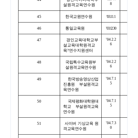
8
설원격교육연수원
45
한국교원연수원
’03.11. 1
46
통일교육원
’03.12.30
’04.2.2
47
경인교육대학교부
6
설교육대학원격교
육?연수지원센터
’04.2.2
48
국립특수교육원부
6
설원격교육연수원
’04.7.1
49
한국방송영상산업
5
진흥원 부설원격교
육연수원
’04.7.1
50
국제평화대학원대
5
학교 부설원격교육
연수원
’04.7.3
51
사이버 기상교육 원
0
격교육연수원