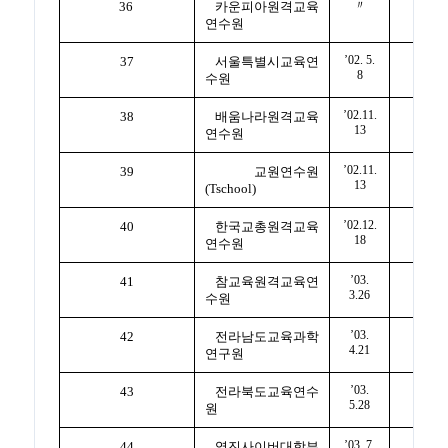
〃
36
카운피아원격교육
연수원
’02. 5.
37
서울특별시교육연
8
수원
’02.11.
38
배움나라원격교육
13
연수원
’02.11.
39
교원연수원
13
(Tschool)
’02.12.
40
한국교총원격교육
18
연수원
’03.
41
참교육원격교육연
3.26
수원
’03.
42
전라남도교육과학
4.21
연구원
’03.
43
전라북도교육연수
5.28
원
’03. 7.
44
영진사이버대학부