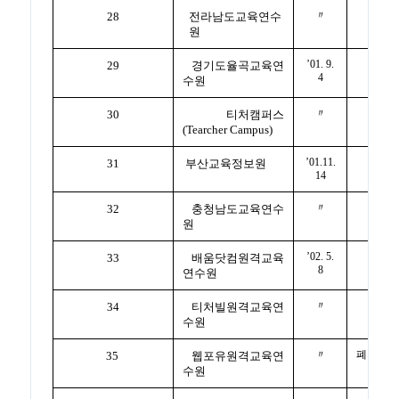
〃
28
전라남도교육연수
원
’01. 9.
29
경기도율곡교육연
4
수원
〃
30
티처캠퍼스
(Tearcher Campus)
’01.11.
31
부산교육정보원
14
〃
32
충청남도교육연수
원
’02. 5.
33
배움닷컴원격교육
8
연수원
〃
34
티처빌원격교육연
수원
〃
폐지
35
웹포유원격교육연
수원