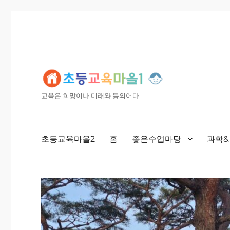
교육은 희망이나 미래와 동의어다
초등교육마을2
홈
좋은수업마당
과학