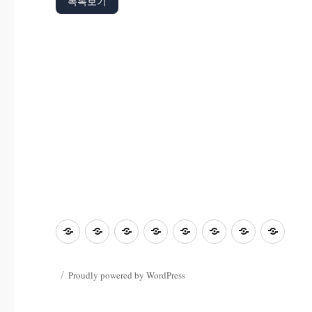
목록보기
초
홈
좋
과
좋
사
자
학
등
은
학
은
진
료
부
교
수
&
글
마
한
모
Proudly powered by WordPress
육
업
컴
마
당
마
마
마
마
퓨
당
당
당