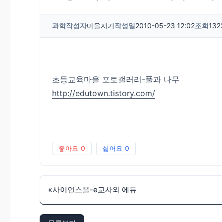
과학
작성자
마을지기
작성일
2010-05-23 12:02
조회
132
초등교육마을 포토갤러리-풀과 나무
http://edutown.tistory.com/
좋아요
0
싫어요
0
«
사이언스올-e교사와 에듀