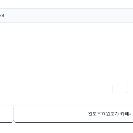
29
인쇄
왼도우7(윈도7) 카페
»