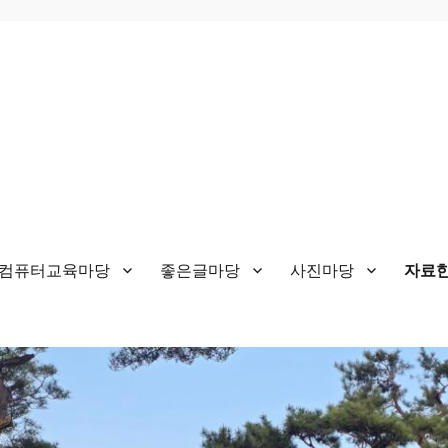
&컴퓨터교육마당
좋은글마당
사진마당
자료