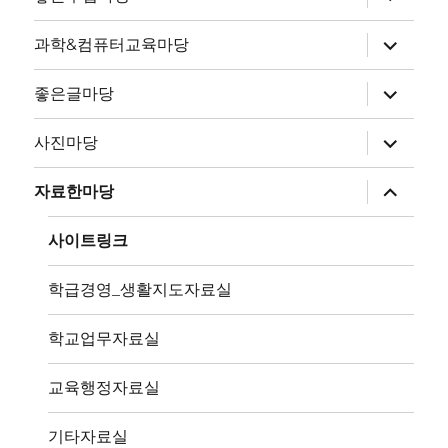
위
메
뉴
하
과학&컴퓨터교육마당
확
위
장
메
뉴
하
좋은글마당
확
위
장
메
뉴
하
사진마당
확
위
장
메
뉴
하
자료한마당
확
위
장
메
뉴
사이트링크
확
장
학급경영_생활지도자료실
학교업무자료실
교육행정자료실
기타자료실