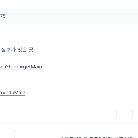
275
 정보가 있은 곳
.sca?todo=getMain
do=eduMain
인쇄