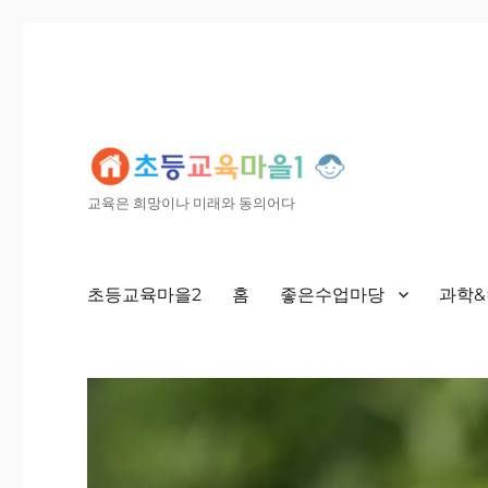
교육은 희망이나 미래와 동의어다
초등교육마을2
홈
좋은수업마당
과학