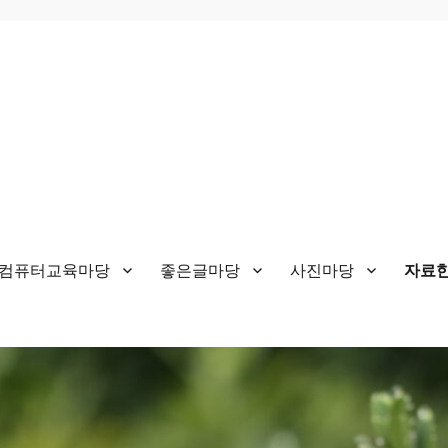
&컴퓨터교육마당
좋은글마당
사진마당
자료