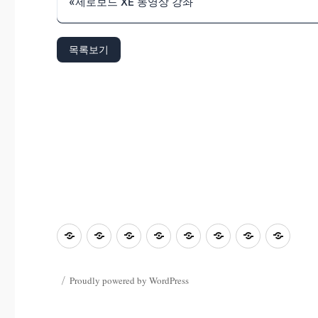
«
제로보드 XE 동영상 강좌
목록보기
초
홈
좋
과
좋
사
자
학
등
은
학
은
진
료
부
교
수
&
글
마
한
모
Proudly powered by WordPress
육
업
컴
마
당
마
마
마
마
퓨
당
당
당