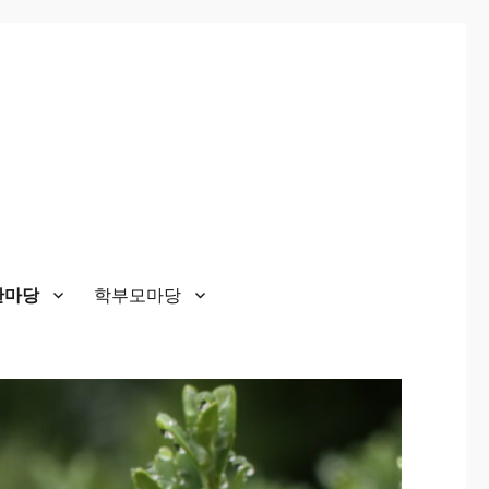
한마당
학부모마당