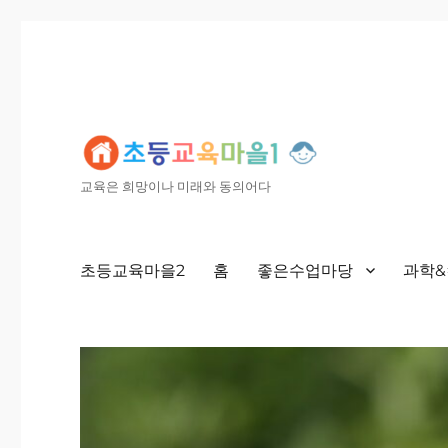
교육은 희망이나 미래와 동의어다
초등교육마을2
홈
좋은수업마당
과학