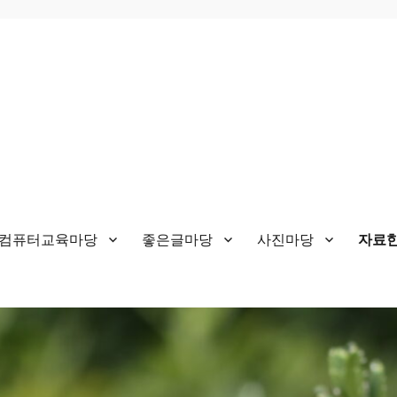
&컴퓨터교육마당
좋은글마당
사진마당
자료