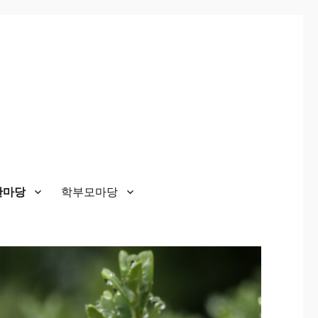
한마당
학부모마당