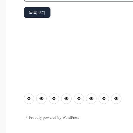
목록보기
초
홈
좋
과
좋
사
자
학
등
은
학
은
진
료
부
교
수
&
글
마
한
모
Proudly powered by WordPress
육
업
컴
마
당
마
마
마
마
퓨
당
당
당