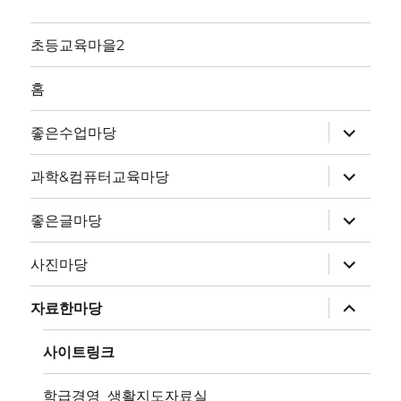
초등교육마을2
홈
하
좋은수업마당
위
메
뉴
하
과학&컴퓨터교육마당
확
위
장
메
뉴
하
좋은글마당
확
위
장
메
뉴
하
사진마당
확
위
장
메
뉴
하
자료한마당
확
위
장
메
뉴
사이트링크
확
장
학급경영_생활지도자료실