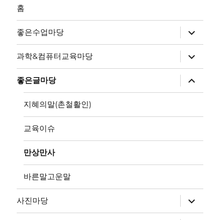
홈
하
좋은수업마당
위
메
뉴
하
과학&컴퓨터교육마당
확
위
장
메
뉴
하
좋은글마당
확
위
장
메
뉴
지혜의말(촌철활인)
확
장
교육이슈
만상만사
바른말고운말
하
사진마당
위
메