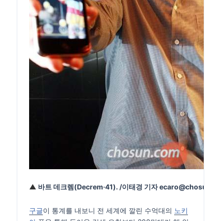
▲
바트 데크렘(Decrem·41). /이태경 기자 ecaro@chosun.c
구글
이 통계를 내보니 전 세계에 깔린 수억대의
노키