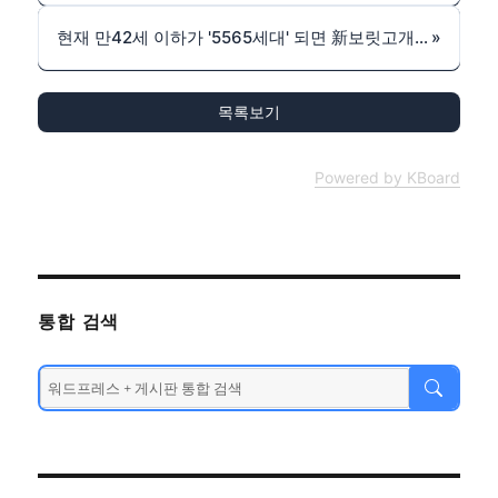
현재 만42세 이하가 '5565세대' 되면 新보릿고개 10년 닥친다
»
목록보기
Powered by KBoard
통합 검색