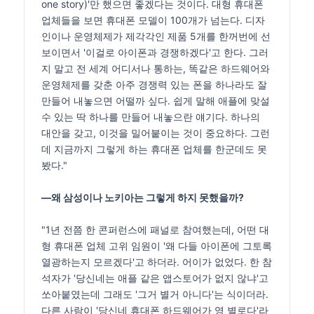
one story)'만 했으면 좋겠다는 것이다. 대형 휴대폰
업체들을 보면 휴대폰 모델이 100개가 넘는다. 디자
인이나 운영체제가 제각각인 제품 5개를 한꺼번에 선
보이면서 '이걸로 아이폰과 경쟁하겠다'고 한다. 그러
지 말고 전 세계 어디서나 통하는, 똑같은 하드웨어와
운영체제를 갖춘 아주 경쟁력 있는 폰을 하나라도 잘
만들어 내놓으면 어떨까 싶다. 쉽게 말해 애플에 맞설
수 있는 딱 하나를 만들어 내놓으란 얘기다. 하나의
대안을 갖고, 이것을 밀어붙이는 것이 중요하다. 그런
데 지금까지 그렇게 하는 휴대폰 업체를 한군데도 못
봤다."
―왜 삼성이나 노키아는 그렇게 하지 못했을까?
"1년 전쯤 한 콘퍼런스에 패널로 참여했는데, 어떤 대
형 휴대폰 업체 고위 임원이 '왜 다들 아이폰에 그토록
열광하는지 모르겠다'고 하더라. 어이가 없었다. 한 참
석자가 '당신네는 애플 같은 앱스토어가 없지 않냐'고
쏘아붙였는데 그래도 '그거 별거 아니다'는 식이더라.
다른 사람이 '당신네 휴대폰 하드웨어가 영 별로다'라