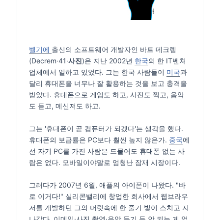
벨기에
출신의 소프트웨어 개발자인 바트 데크렘
(Decrem·41·
사진
)은 지난 2002년
한국
의 한 IT벤처
업체에서 일하고 있었다. 그는 한국 사람들이
미국
과
달리 휴대폰을 너무나 잘 활용하는 것을 보고 충격을
받았다. 휴대폰으로 게임도 하고, 사진도 찍고, 음악
도 듣고, 메신저도 하고.
그는 '휴대폰이 곧 컴퓨터가 되겠다'는 생각을 했다.
휴대폰의 보급률은 PC보다 훨씬 높지 않은가.
중국
에
선 자기 PC를 가진 사람은 드물어도 휴대폰 없는 사
람은 없다. 모바일이야말로 엄청난 잠재 시장이다.
그러다가 2007년 6월, 애플의 아이폰이 나왔다. "바
로 이거다!" 실리콘밸리에 창업한 회사에서 웹브라우
저를 개발하던 그의 머릿속에 한 줄기 빛이 스치고 지
나갔다. 이메일·사진 촬영·음악 듣기 등 안 되는 게 없