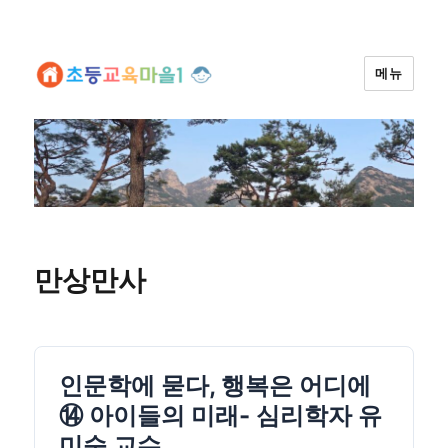
메뉴
만상만사
인문학에 묻다, 행복은 어디에
⑭ 아이들의 미래- 심리학자 유
미숙 교수