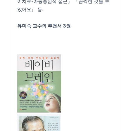
이치료-아동중심적 접근』 『끔찍한 것을 보
았어요』 등.
유미숙 교수의 추천서 3권