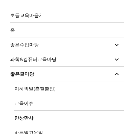
초등교육마을2
홈
하
좋은수업마당
위
메
뉴
하
과학&컴퓨터교육마당
확
위
장
메
뉴
하
좋은글마당
확
위
장
메
뉴
지혜의말(촌철활인)
확
장
교육이슈
만상만사
바른말고운말