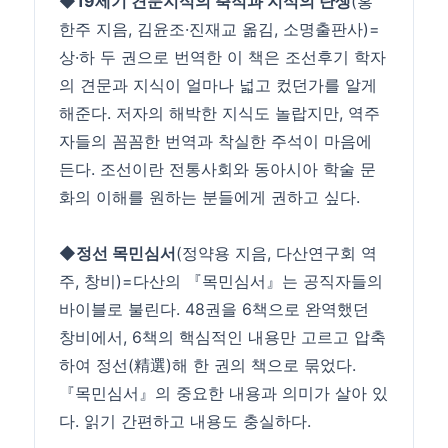
◆
19세기 견문지식의 축적과 지식의 탄생
(홍
한주 지음, 김윤조·진재교 옮김, 소명출판사)=
상·하 두 권으로 번역한 이 책은 조선후기 학자
의 견문과 지식이 얼마나 넓고 컸던가를 알게
해준다. 저자의 해박한 지식도 놀랍지만, 역주
자들의 꼼꼼한 번역과 착실한 주석이 마음에
든다. 조선이란 전통사회와 동아시아 학술 문
화의 이해를 원하는 분들에게 권하고 싶다.
◆
정선 목민심서
(정약용 지음, 다산연구회 역
주, 창비)=다산의 『목민심서』는 공직자들의
바이블로 불린다. 48권을 6책으로 완역했던
창비에서, 6책의 핵심적인 내용만 고르고 압축
하여 정선(精選)해 한 권의 책으로 묶었다.
『목민심서』의 중요한 내용과 의미가 살아 있
다. 읽기 간편하고 내용도 충실하다.