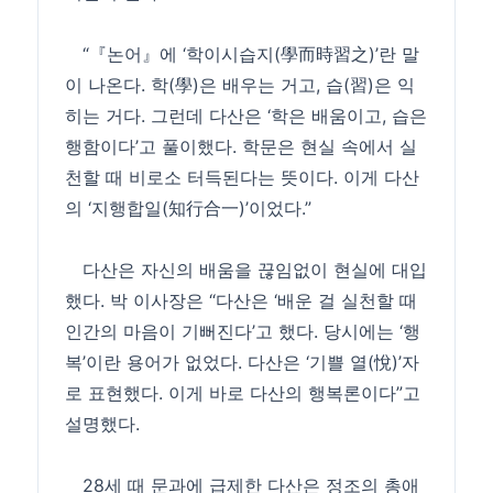
“『논어』에 ‘학이시습지(學而時習之)’란 말
이 나온다. 학(學)은 배우는 거고, 습(習)은 익
히는 거다. 그런데 다산은 ‘학은 배움이고, 습은
행함이다’고 풀이했다. 학문은 현실 속에서 실
천할 때 비로소 터득된다는 뜻이다. 이게 다산
의 ‘지행합일(知行合一)’이었다.”
다산은 자신의 배움을 끊임없이 현실에 대입
했다. 박 이사장은 “다산은 ‘배운 걸 실천할 때
인간의 마음이 기뻐진다’고 했다. 당시에는 ‘행
복’이란 용어가 없었다. 다산은 ‘기쁠 열(悅)’자
로 표현했다. 이게 바로 다산의 행복론이다”고
설명했다.
28세 때 문과에 급제한 다산은 정조의 총애