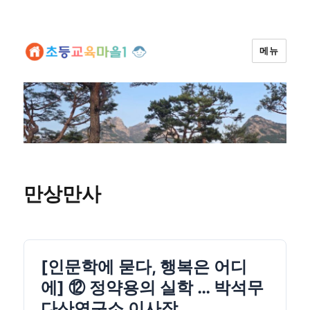
메뉴
만상만사
[인문학에 묻다, 행복은 어디
에] ⑫ 정약용의 실학 … 박석무
다산연구소 이사장