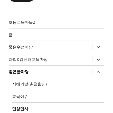
초등교육마을2
홈
하
좋은수업마당
위
메
뉴
하
과학&컴퓨터교육마당
확
위
장
메
뉴
하
좋은글마당
확
위
장
메
뉴
지혜의말(촌철활인)
확
장
교육이슈
만상만사