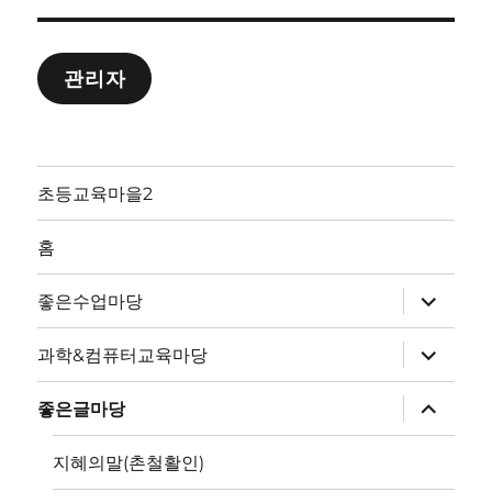
관리자
초등교육마을2
홈
하
좋은수업마당
위
메
뉴
하
과학&컴퓨터교육마당
확
위
장
메
뉴
하
좋은글마당
확
위
장
메
뉴
지혜의말(촌철활인)
확
장