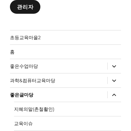
관리자
초등교육마을2
홈
하
좋은수업마당
위
메
뉴
하
과학&컴퓨터교육마당
확
위
장
메
뉴
하
좋은글마당
확
위
장
메
뉴
지혜의말(촌철활인)
확
장
교육이슈