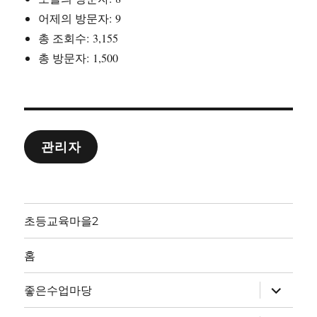
어제의 방문자:
9
총 조회수:
3,155
총 방문자:
1,500
관리자
초등교육마을2
홈
하
좋은수업마당
위
메