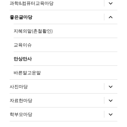
뉴
하
과학&컴퓨터교육마당
확
위
장
메
뉴
하
좋은글마당
확
위
장
메
뉴
지혜의말(촌철활인)
확
장
교육이슈
만상만사
바른말고운말
하
사진마당
위
메
뉴
하
자료한마당
확
위
장
메
뉴
하
학부모마당
확
위
장
메
뉴