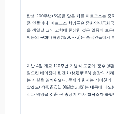
탄생 200주년(5일)을 맞은 카를 마르크스는 
준 인물이다. 마르크스 혁명론은 중화인민공화국 건
을 생일날 그의 고향에 헌상한 것은 일종의 보은
쩌둥의 문화대혁명(1966~76)은 중국인들에게
지난 4일 개교 120주년 기념식 도중에 ‘훙후’(
일으킨 베이징대 린젠화(林建華·63) 총장의 사
는 사실을 일깨워줬다. 문제의 한자는 사마천의 
알겠느냐’(燕雀安知 鴻鵠之志哉)는 대목에 나오는
식과 덕망을 갖춘 린 총장이 한자 발음조차 틀렸