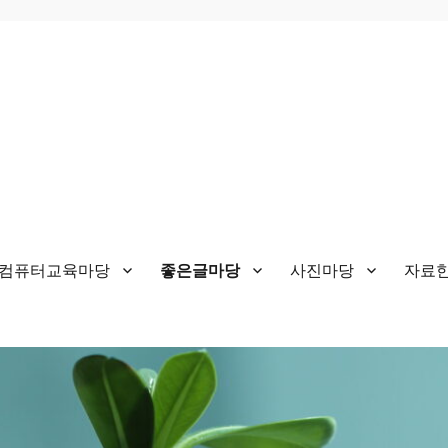
&컴퓨터교육마당
좋은글마당
사진마당
자료