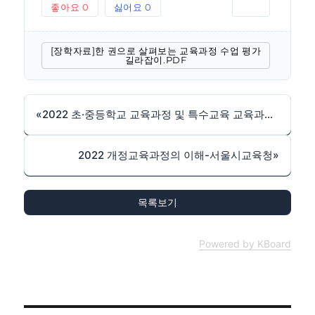
좋아요
0
싫어요
0
인쇄
[장학자료]한 권으로 살펴보는 교육과정 수업 평가
길라잡이.PDF
«
2022 초·중등학교 교육과정 및 특수교육 교육과정 일부개정 고시 (2024-0816) 출처: https://edutown.tistory.com/1594 [초등교육마을2:티스토리]
2022 개정교육과정의 이해-서울시교육청
»
목록보기
Powered by KBoard