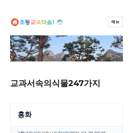
메뉴
교과서속의식물247가지
홍화