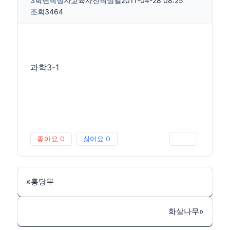
3학년
작성자
교육사진
작성일
2011-04-28 08:25
조회
3464
과학3-1
좋아요
0
싫어요
0
인쇄
«
홍당무
화살나무
»