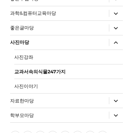
위
메
뉴
하
과학&컴퓨터교육마당
확
위
장
메
뉴
하
좋은글마당
확
위
장
메
뉴
하
사진마당
확
위
장
메
뉴
사진강좌
확
장
교과서속의식물247가지
사진이야기
하
자료한마당
위
메
뉴
하
학부모마당
확
위
장
메
뉴
확