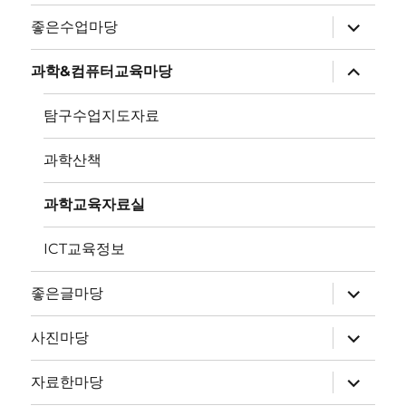
하
좋은수업마당
위
메
뉴
하
과학&컴퓨터교육마당
확
위
장
메
뉴
탐구수업지도자료
확
장
과학산책
과학교육자료실
ICT교육정보
하
좋은글마당
위
메
뉴
하
사진마당
확
위
장
메
뉴
하
자료한마당
확
위
장