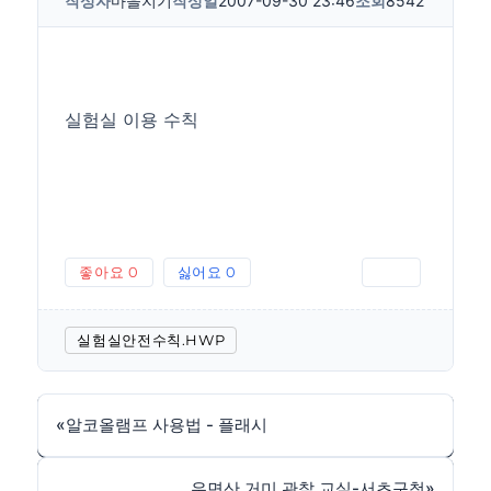
작성자
마을지기
작성일
2007-09-30 23:46
조회
8542
실험실 이용 수칙
좋아요
0
싫어요
0
인쇄
실험실안전수칙.HWP
«
알코올램프 사용법 - 플래시
우면산 거미 관찰 교실-서초구청
»