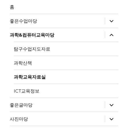
홈
하
좋은수업마당
위
메
뉴
하
과학&컴퓨터교육마당
확
위
장
메
뉴
탐구수업지도자료
확
장
과학산책
과학교육자료실
ICT교육정보
하
좋은글마당
위
메
뉴
하
사진마당
확
위
장
메